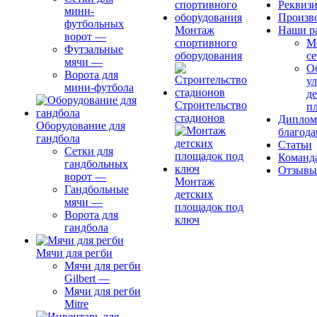
Реквиз
мини-
Произв
футбольных
Монтаж
Наши р
ворот
—
спортивного
М
Футзальные
оборудования
се
мячи
—
О
Ворота для
ул
мини-футбола
д
Строительство
п
стадионов
Диплом
Оборудование для
благода
гандбола
Статьи
Сетки для
Команд
гандбольных
Отзывы
ворот
—
Монтаж
Гандбольные
детских
мячи
—
площадок под
Ворота для
ключ
гандбола
Мячи для регби
Мячи для регби
Gilbert
—
Мячи для регби
Mitre