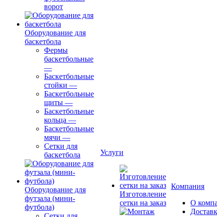
ворот
Оборудование для
баскетбола
Фермы
баскетбольные
—
Баскетбольные
стойки
—
Баскетбольные
щиты
—
Баскетбольные
кольца
—
Баскетбольные
мячи
—
Сетки для
Услуги
баскетбола
Компания
Оборудование для
Изготовление
футзала (мини-
сетки на заказ
О комп
футбола)
Доставк
Сетки для