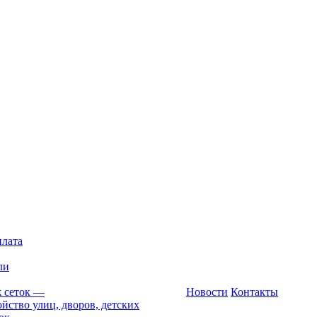
плата
ли
 сеток
—
Новости
Контакты
йство улиц, дворов, детских