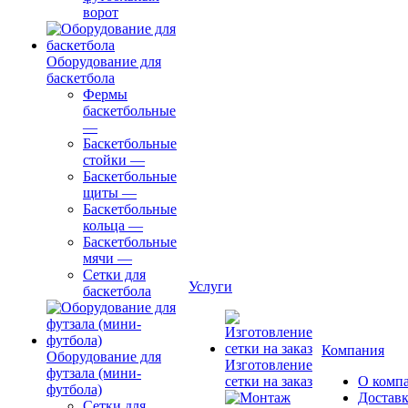
ворот
Оборудование для
баскетбола
Фермы
баскетбольные
—
Баскетбольные
стойки
—
Баскетбольные
щиты
—
Баскетбольные
кольца
—
Баскетбольные
мячи
—
Сетки для
Услуги
баскетбола
Компания
Оборудование для
Изготовление
футзала (мини-
сетки на заказ
О комп
футбола)
Доставк
Сетки для