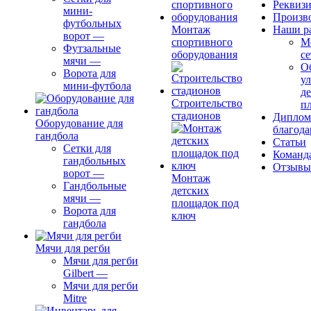
Реквиз
мини-
Произв
футбольных
Монтаж
Наши р
ворот
—
спортивного
М
Футзальные
оборудования
се
мячи
—
О
Ворота для
ул
мини-футбола
д
Строительство
п
стадионов
Диплом
Оборудование для
благода
гандбола
Статьи
Сетки для
Команд
гандбольных
Отзывы
ворот
—
Монтаж
Гандбольные
детских
мячи
—
площадок под
Ворота для
ключ
гандбола
Мячи для регби
Мячи для регби
Gilbert
—
Мячи для регби
Mitre