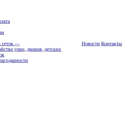
плата
ли
 сеток
—
Новости
Контакты
йство улиц, дворов, детских
ок
лагодарности