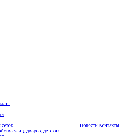
плата
ли
 сеток
—
Новости
Контакты
йство улиц, дворов, детских