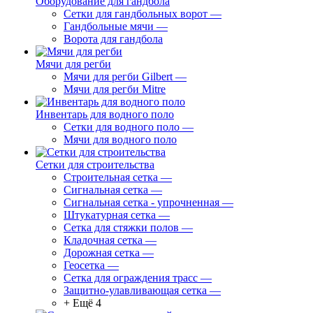
Оборудование для гандбола
Сетки для гандбольных ворот
—
Гандбольные мячи
—
Ворота для гандбола
Мячи для регби
Мячи для регби Gilbert
—
Мячи для регби Mitre
Инвентарь для водного поло
Сетки для водного поло
—
Мячи для водного поло
Сетки для строительства
Строительная сетка
—
Сигнальная сетка
—
Сигнальная сетка - упрочненная
—
Штукатурная сетка
—
Сетка для стяжки полов
—
Кладочная сетка
—
Дорожная сетка
—
Геосетка
—
Сетка для ограждения трасс
—
Защитно-улавливающая сетка
—
+ Ещё 4