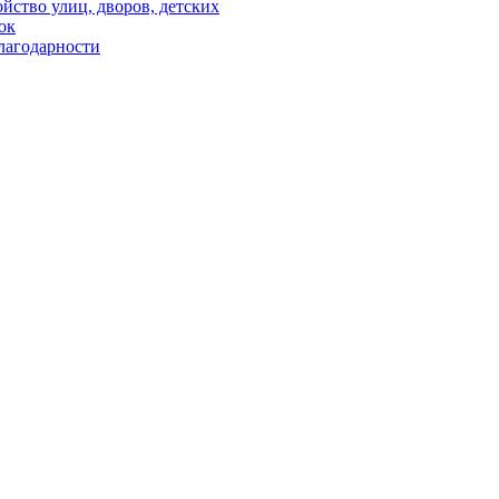
йство улиц, дворов, детских
ок
лагодарности