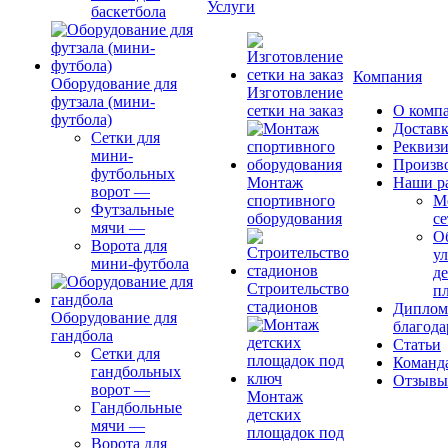
Услуги
баскетбола
Компания
Оборудование для
Изготовление
футзала (мини-
сетки на заказ
О комп
футбола)
Доставк
Сетки для
Реквиз
мини-
Произв
футбольных
Монтаж
Наши р
ворот
—
спортивного
М
Футзальные
оборудования
се
мячи
—
О
Ворота для
ул
мини-футбола
д
Строительство
п
стадионов
Диплом
Оборудование для
благода
гандбола
Статьи
Сетки для
Команд
гандбольных
Отзывы
ворот
—
Монтаж
Гандбольные
детских
мячи
—
площадок под
Ворота для