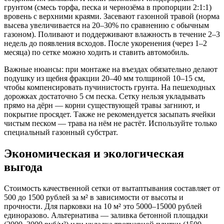
грунтом (смесь торфа, песка и чернозёма в пропорции 2:1:1)
вровень с верхними краями. Засевают газонной травой (норма
высева увеличивается на 20–30% по сравнению с обычным
газоном). Поливают и поддерживают влажность в течение 2–3
недель до появления всходов. После укоренения (через 1–2
месяца) по сетке можно ходить и ставить автомобиль.
Важные нюансы: при монтаже на въездах обязательно делают
подушку из щебня фракции 20–40 мм толщиной 10–15 см,
чтобы компенсировать пучинистость грунта. На пешеходных
дорожках достаточно 5 см песка. Сетку нельзя укладывать
прямо на дёрн — корни существующей травы загниют, и
покрытие просядет. Также не рекомендуется засыпать ячейки
чистым песком — трава на нём не растёт. Используйте только
специальный газонный субстрат.
Экономическая и экологическая
выгода
Стоимость качественной сетки от вытаптывания составляет от
500 до 1500 рублей за м² в зависимости от высоты и
прочности. Для парковки на 10 м² это 5000–15000 рублей
единоразово. Альтернатива — заливка бетонной площадки