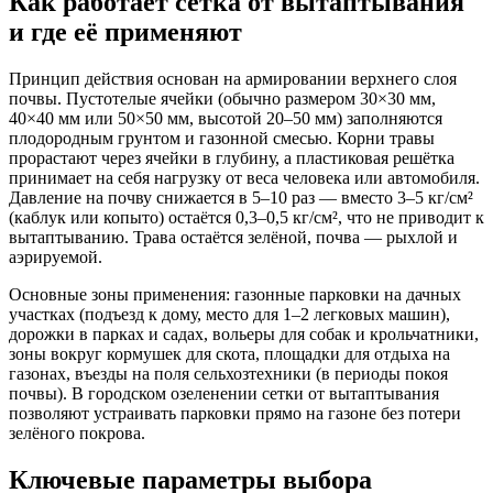
Как работает сетка от вытаптывания
и где её применяют
Принцип действия основан на армировании верхнего слоя
почвы. Пустотелые ячейки (обычно размером 30×30 мм,
40×40 мм или 50×50 мм, высотой 20–50 мм) заполняются
плодородным грунтом и газонной смесью. Корни травы
прорастают через ячейки в глубину, а пластиковая решётка
принимает на себя нагрузку от веса человека или автомобиля.
Давление на почву снижается в 5–10 раз — вместо 3–5 кг/см²
(каблук или копыто) остаётся 0,3–0,5 кг/см², что не приводит к
вытаптыванию. Трава остаётся зелёной, почва — рыхлой и
аэрируемой.
Основные зоны применения: газонные парковки на дачных
участках (подъезд к дому, место для 1–2 легковых машин),
дорожки в парках и садах, вольеры для собак и крольчатники,
зоны вокруг кормушек для скота, площадки для отдыха на
газонах, въезды на поля сельхозтехники (в периоды покоя
почвы). В городском озеленении сетки от вытаптывания
позволяют устраивать парковки прямо на газоне без потери
зелёного покрова.
Ключевые параметры выбора