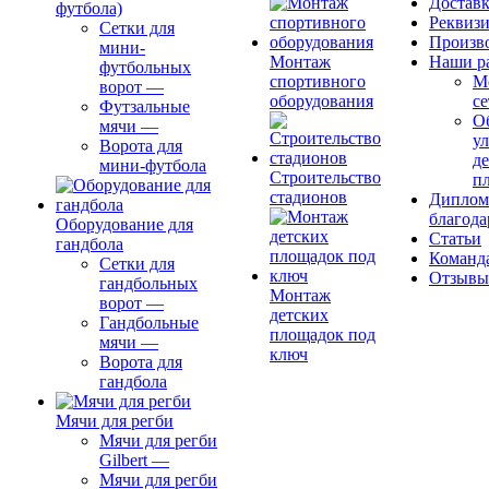
Доставк
футбола)
Реквиз
Сетки для
Произв
мини-
Монтаж
Наши р
футбольных
спортивного
М
ворот
—
оборудования
се
Футзальные
О
мячи
—
ул
Ворота для
д
мини-футбола
Строительство
п
стадионов
Диплом
благода
Оборудование для
Статьи
гандбола
Команд
Сетки для
Отзывы
гандбольных
Монтаж
ворот
—
детских
Гандбольные
площадок под
мячи
—
ключ
Ворота для
гандбола
Мячи для регби
Мячи для регби
Gilbert
—
Мячи для регби