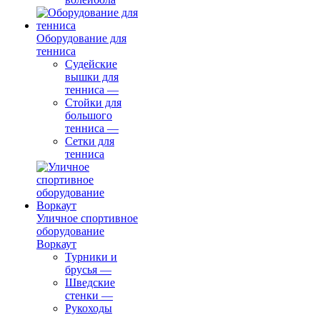
Оборудование для
тенниса
Судейские
вышки для
тенниса
—
Стойки для
большого
тенниса
—
Сетки для
тенниса
Уличное спортивное
оборудование
Воркаут
Турники и
брусья
—
Шведские
стенки
—
Рукоходы