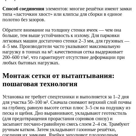
Способ соединения
элементов: многие решётки имеют замки
типа «ласточкин хвост» или клипсы для сборки в единое
полотно без зазоров.
Обратите внимание на толщину стенки ячеек — чем она
больше, тем выше устойчивость к излому. Для парковки
легковых машин достаточно стенки 2–3 мм, для грузовых —
4–5 мм. Производители часто указывают максимальную
нагрузку в тоннах на м²: качественная сетка выдерживает
200–600 т/м², что гарантирует отсутствие деформации при
любых бытовых нагрузках.
Монтаж сетки от вытаптывания:
пошаговая технология
Установка не требует спецтехники и выполняется за 1–2 дня
для участка 50–100 м². Сначала снимают верхний слой почвы
на глубину, равную высоте сетки плюс 3–5 см на подушку из
песка и щебня. Дно выравнивают, укладывают геотекстиль
(для предотвращения прорастания сорняков снизу) и
засыпают песчано-гравийную смесь слоем 2–4 см. Трамбуют
ручным катком. Затем укладывают газонные решётки,
соединяя их замками. Ячейки заполняют плодородным