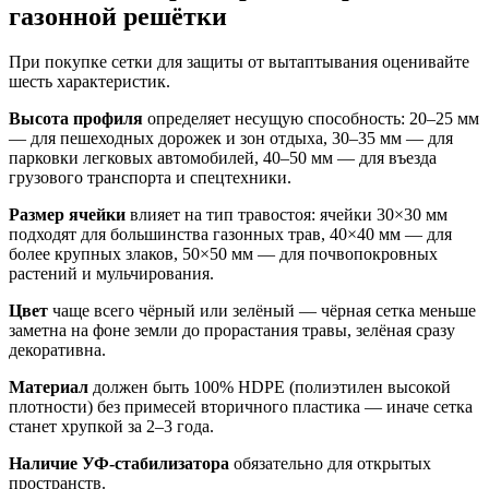
газонной решётки
При покупке сетки для защиты от вытаптывания оценивайте
шесть характеристик.
Высота профиля
определяет несущую способность: 20–25 мм
— для пешеходных дорожек и зон отдыха, 30–35 мм — для
парковки легковых автомобилей, 40–50 мм — для въезда
грузового транспорта и спецтехники.
Размер ячейки
влияет на тип травостоя: ячейки 30×30 мм
подходят для большинства газонных трав, 40×40 мм — для
более крупных злаков, 50×50 мм — для почвопокровных
растений и мульчирования.
Цвет
чаще всего чёрный или зелёный — чёрная сетка меньше
заметна на фоне земли до прорастания травы, зелёная сразу
декоративна.
Материал
должен быть 100% HDPE (полиэтилен высокой
плотности) без примесей вторичного пластика — иначе сетка
станет хрупкой за 2–3 года.
Наличие УФ-стабилизатора
обязательно для открытых
пространств.