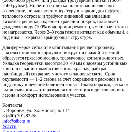
(2000–3000 руб/м²) или укладка тротуарной плитки (1500–
2500 руб/м²). Но бетон и плитка полностью исключают
озеленение, повышают температуру в жаркие дни (эффект
теплового острова) и требуют ливневой канализации.
Газонная решётка сохраняет травяной покров, поглощает
дождевую воду (100% водопроницаемость), уменьшает сток и
не нагревается. Через 2–3 года газон выглядит как обычный, а
под ним — скрытая армирующая структура.
Для фермеров сетка от вытаптывания решает проблему
грязевых поилок и кормушек: вокруг них зимой и весной
образуется грязевое месиво, травмующее копыта животных.
Укладка георешётки высотой 30–40 мм с засевом устойчивых
к вытаптыванию злаков (овсяница красная, райграс
пастбищный) сохраняет чистоту и здоровье скота. Срок
окупаемости — 1–2 сезона за счёт сокращения расходов на
подстилку и лечение болезней копыт. Таким образом, сетка от
вытаптывания — это разумная инвестиция в долговечность
газона и комфорт использования участка.
Контакты
г. Воронеж, ул. Холмистая, д. 1 Г
8 (800) 301-82-58
info@siberg.ru
Услуги
Изготовление сетки на заказ