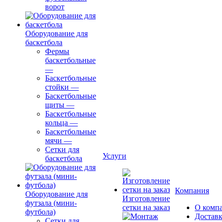
ворот
Оборудование для
баскетбола
Фермы
баскетбольные
—
Баскетбольные
стойки
—
Баскетбольные
щиты
—
Баскетбольные
кольца
—
Баскетбольные
мячи
—
Сетки для
Услуги
баскетбола
Компания
Оборудование для
Изготовление
футзала (мини-
сетки на заказ
О комп
футбола)
Доставк
Сетки для