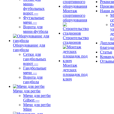
Реквиз
мини-
Произв
футбольных
Монтаж
Наши р
ворот
—
спортивного
М
Футзальные
оборудования
се
мячи
—
О
Ворота для
ул
мини-футбола
д
Строительство
п
стадионов
Диплом
Оборудование для
благода
гандбола
Статьи
Сетки для
Команд
гандбольных
Отзывы
ворот
—
Монтаж
Гандбольные
детских
мячи
—
площадок под
Ворота для
ключ
гандбола
Мячи для регби
Мячи для регби
Gilbert
—
Мячи для регби
Mitre