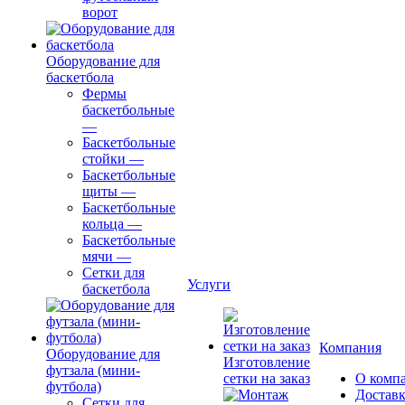
ворот
Оборудование для
баскетбола
Фермы
баскетбольные
—
Баскетбольные
стойки
—
Баскетбольные
щиты
—
Баскетбольные
кольца
—
Баскетбольные
мячи
—
Сетки для
Услуги
баскетбола
Компания
Оборудование для
Изготовление
футзала (мини-
сетки на заказ
О комп
футбола)
Доставк
Сетки для