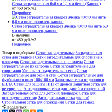
Сетка заградительная 6х6 мм 1,1 мм белая (Капрон)
от 468 руб./м2
Подробнее
Сетка заградительная квадрат ячейка 40х40 мм нить 6,0
мм полипропилен, капрон
В наличии
от 480
руб.
/м2
Подробнее
Товар в подборках:
Сетки заградительные
Заградительная
сетка для стадиона
Сетки заградительные для спортивных
площадок
Сетки заградительные из пропилена
Сетки
заградительные из капрона
Сетки заградительные для
спортзалов
Уличные заградительные сетки
Сетки
заградительные для окон и стен
Сетки заградительные для
футбольного поля
100х100 мм
Защитные сетки от дронов и
БПЛА
Сетки для защиты НПЗ от дронов
Защитная сетка для
резервуаров
Антидроновые сетки для зданий и сооружений
Заградительная сетка для детских площадок
Сетка для
ограждения лестниц
Заградительная сетка для рыб
Строительная сетка для ограждения
Сетки для гамака
Поделиться