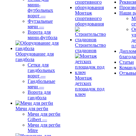
Реквиз
мини-
Произв
футбольных
Монтаж
Наши р
ворот
—
спортивного
М
Футзальные
оборудования
се
мячи
—
О
Ворота для
ул
мини-футбола
д
Строительство
п
стадионов
Диплом
Оборудование для
благода
гандбола
Статьи
Сетки для
Команд
гандбольных
Отзывы
ворот
—
Монтаж
Гандбольные
детских
мячи
—
площадок под
Ворота для
ключ
гандбола
Мячи для регби
Мячи для регби
Gilbert
—
Мячи для регби
Mitre