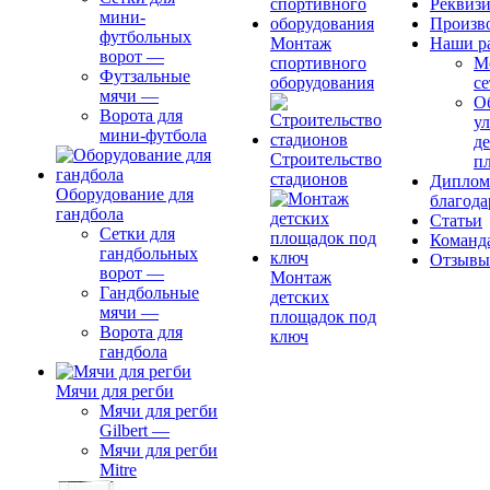
Реквиз
мини-
Произв
футбольных
Монтаж
Наши р
ворот
—
спортивного
М
Футзальные
оборудования
се
мячи
—
О
Ворота для
ул
мини-футбола
д
Строительство
п
стадионов
Диплом
Оборудование для
благода
гандбола
Статьи
Сетки для
Команд
гандбольных
Отзывы
ворот
—
Монтаж
Гандбольные
детских
мячи
—
площадок под
Ворота для
ключ
гандбола
Мячи для регби
Мячи для регби
Gilbert
—
Мячи для регби
Mitre