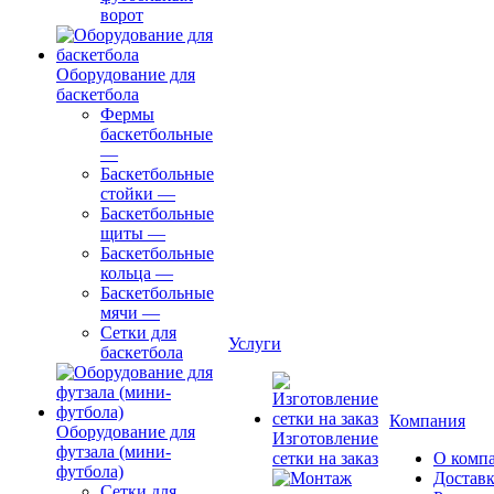
ворот
Оборудование для
баскетбола
Фермы
баскетбольные
—
Баскетбольные
стойки
—
Баскетбольные
щиты
—
Баскетбольные
кольца
—
Баскетбольные
мячи
—
Сетки для
Услуги
баскетбола
Компания
Оборудование для
Изготовление
футзала (мини-
сетки на заказ
О комп
футбола)
Доставк
Сетки для