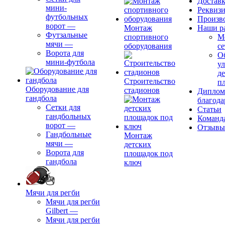
Доставк
мини-
Реквиз
футбольных
Произв
ворот
—
Монтаж
Наши р
Футзальные
спортивного
М
мячи
—
оборудования
се
Ворота для
О
мини-футбола
ул
д
Строительство
п
Оборудование для
стадионов
Диплом
гандбола
благода
Сетки для
Статьи
гандбольных
Команд
ворот
—
Отзывы
Гандбольные
Монтаж
мячи
—
детских
Ворота для
площадок под
гандбола
ключ
Мячи для регби
Мячи для регби
Gilbert
—
Мячи для регби