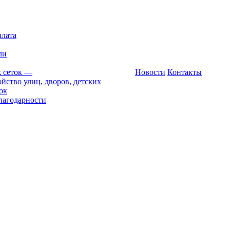
плата
ли
 сеток
—
Новости
Контакты
йство улиц, дворов, детских
ок
лагодарности