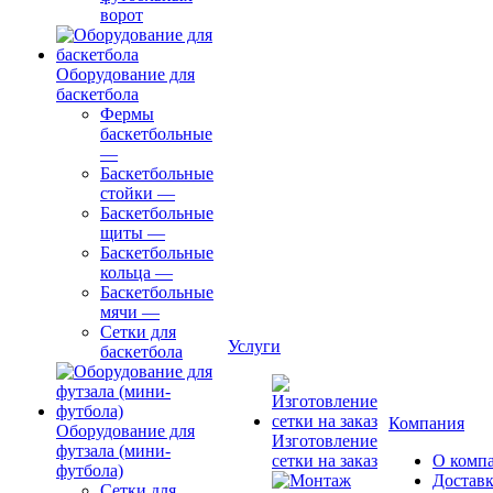
ворот
Оборудование для
баскетбола
Фермы
баскетбольные
—
Баскетбольные
стойки
—
Баскетбольные
щиты
—
Баскетбольные
кольца
—
Баскетбольные
мячи
—
Сетки для
Услуги
баскетбола
Компания
Оборудование для
Изготовление
футзала (мини-
сетки на заказ
О комп
футбола)
Доставк
Сетки для