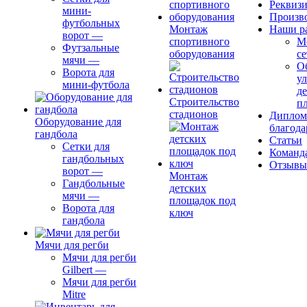
Реквиз
мини-
Произв
футбольных
Монтаж
Наши р
ворот
—
спортивного
М
Футзальные
оборудования
се
мячи
—
О
Ворота для
ул
мини-футбола
д
Строительство
п
стадионов
Диплом
Оборудование для
благода
гандбола
Статьи
Сетки для
Команд
гандбольных
Отзывы
ворот
—
Монтаж
Гандбольные
детских
мячи
—
площадок под
Ворота для
ключ
гандбола
Мячи для регби
Мячи для регби
Gilbert
—
Мячи для регби
Mitre