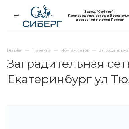
Завод "Сиберг" -
Производство сеток в Воронеже
доставкой по всей России
Главная
Проекты
Монтаж сеток
Заградительна
Заградительная сет
Екатеринбург ул Тю