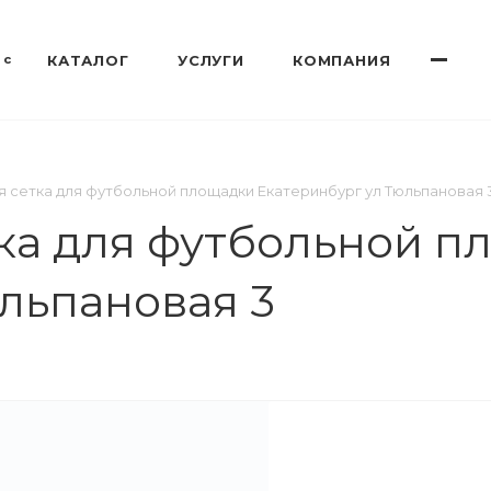
 с
КАТАЛОГ
УСЛУГИ
КОМПАНИЯ
я сетка для футбольной площадки Екатеринбург ул Тюльпановая 
ка для футбольной п
льпановая 3