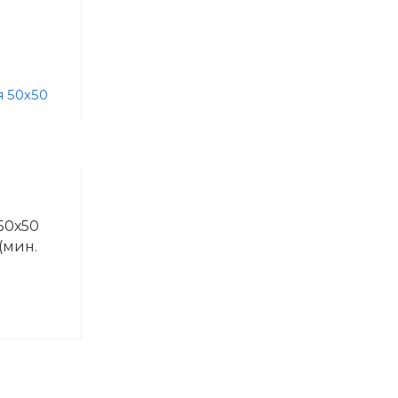
Сетка заградительная 40х40
50х50
мм 5 мм белая (капрон,
(мин.
полипропилен)
от 520 руб./м2